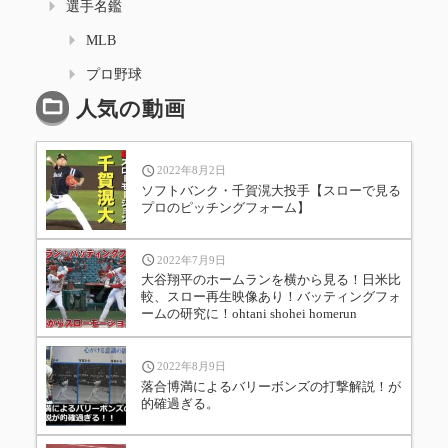
選手名鑑
MLB
プロ野球
人気の動画
2022年8月2日
ソフトバンク・千賀滉大投手【スローで見る
プロのピッチングフォーム】
2022年7月9日
大谷翔平のホームランを横から見る！日米比
較、スロー再生映像あり！バッティングフォ
ームの研究に！ohtani shohei homerun
2022年8月9日
落合博満によるバリーボンズの打撃解説！が
的確過ぎる。