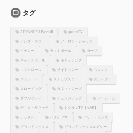
タグ
ADVANCED Baseball
qooninTV
アンダースロー
アーロン・ジャッジ
イチロー
カットボール
カーブ
キャッチボール
キャッチング
コントロール
サイドスロー
スタンス
ストレート
スナップスロー
スライダー
スローイング
タフィ・ローズ
ダブルプレイ
チェンジアップ
ツーシーム
デニス・サファテ
トクサンTV【A&R】
ナックル
ハタケヤマ
バリー・ボンズ
ビヨンドマックス
ビヨンドマックスレガシー