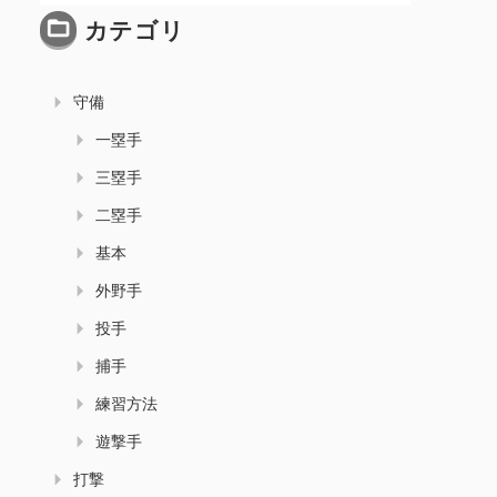
カテゴリ
守備
一塁手
三塁手
二塁手
基本
外野手
投手
捕手
練習方法
遊撃手
打撃