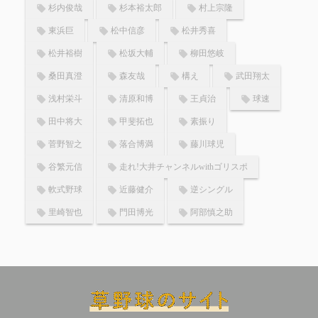
杉内俊哉
杉本裕太郎
村上宗隆
東浜巨
松中信彦
松井秀喜
松井裕樹
松坂大輔
柳田悠岐
桑田真澄
森友哉
構え
武田翔太
浅村栄斗
清原和博
王貞治
球速
田中将大
甲斐拓也
素振り
菅野智之
落合博満
藤川球児
谷繁元信
走れ!大井チャンネルwithゴリスポ
軟式野球
近藤健介
逆シングル
里崎智也
門田博光
阿部慎之助