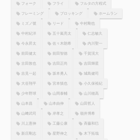
フォーク
フライ
フルタの方程式
フレーミング
ブロッキング
ホームラン
ミズノ號
リード
中村剛也
中村紀洋
五十嵐亮太
仁志敏久
今永昇太
佐々木朗希
内川聖一
前田健太
前田智徳
千賀滉大
古田敦也
吉田正尚
吉田輝星
吉見一起
坂本勇人
城島健司
大谷翔平
宮本慎也
小久保裕紀
少年野球
山岡泰輔
山川穂高
山本昌
山本由伸
山田哲人
山﨑武司
岸孝之
嶺井博希
川上憲伸
工藤公康
斉藤和巳
新庄剛志
星野伸之
木下拓哉