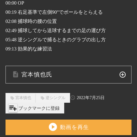
00:00 OP
00:19 右足基準で左側90°でボールをとらえる
02:08 捕球時の腰の位置
02:49 捕球してから送球するまでの足の運び方
05:48 逆シングルで捕るときのグラブの出し方
09:13 効果的な練習法
宮本慎也
氏
宮本慎也は、PL学園高校時代1987年の第69回全
2022年7月25日
宮本慎也
逆シングル
国高等学校野球選手権大会では唯一2年生として
playlist_add
ブックマークに登録
決勝戦に出場し、全国優勝を果たしました。
play_circle
動画を再生
高校卒業後は同志社大学に進学し関西学生リー
グでは、1990年春季のリーグ戦で首位打者を獲