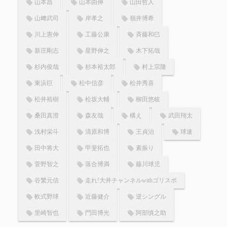
山本昌
山本由伸
山田哲人
山﨑武司
岸孝之
嶺井博希
川上憲伸
工藤公康
斉藤和巳
新庄剛志
星野伸之
木下拓哉
杉内俊哉
杉本裕太郎
村上宗隆
東浜巨
松中信彦
松井秀喜
松井裕樹
松坂大輔
柳田悠岐
桑田真澄
森友哉
構え
武田翔太
浅村栄斗
清原和博
王貞治
球速
田中将大
甲斐拓也
素振り
菅野智之
落合博満
藤川球児
谷繁元信
走れ!大井チャンネルwithゴリスポ
軟式野球
近藤健介
逆シングル
里崎智也
門田博光
阿部慎之助