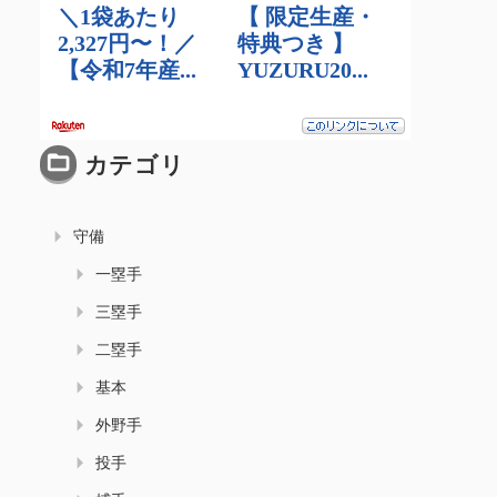
カテゴリ
守備
一塁手
三塁手
二塁手
基本
外野手
投手