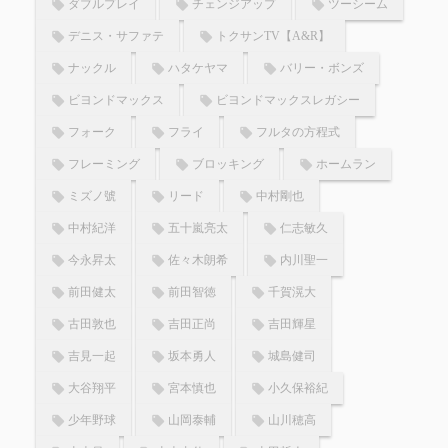
ダブルプレイ
チェンジアップ
ツーシーム
デニス・サファテ
トクサンTV【A&R】
ナックル
ハタケヤマ
バリー・ボンズ
ビヨンドマックス
ビヨンドマックスレガシー
フォーク
フライ
フルタの方程式
フレーミング
ブロッキング
ホームラン
ミズノ號
リード
中村剛也
中村紀洋
五十嵐亮太
仁志敏久
今永昇太
佐々木朗希
内川聖一
前田健太
前田智徳
千賀滉大
古田敦也
吉田正尚
吉田輝星
吉見一起
坂本勇人
城島健司
大谷翔平
宮本慎也
小久保裕紀
少年野球
山岡泰輔
山川穂高