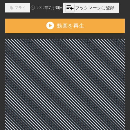
playlist_add
2022年7月30日
ブックマークに登録
フライ
play_circle
動画を再生