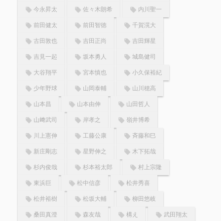
今永昇太
佐々木朗希
内川聖一
前田健太
前田智徳
千賀滉大
古田敦也
吉田正尚
吉田輝星
吉見一起
坂本勇人
城島健司
大谷翔平
宮本慎也
小久保裕紀
少年野球
山岡泰輔
山川穂高
山本昌
山本由伸
山田哲人
山﨑武司
岸孝之
嶺井博希
川上憲伸
工藤公康
斉藤和巳
新庄剛志
星野伸之
木下拓哉
杉内俊哉
杉本裕太郎
村上宗隆
東浜巨
松中信彦
松井秀喜
松井裕樹
松坂大輔
柳田悠岐
桑田真澄
森友哉
構え
武田翔太