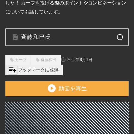
した！ カーブを投げる際のポイントやコンビネーション
についても話しています。
斉藤和巳
氏
斉藤和巳は、通算で150試合に登板し、79勝23
2022年8月1日
カーブ
斉藤和巳
敗、0セーブ、0ホールド、846奪三振、防御率
playlist_add
ブックマークに登録
3.33と、圧倒的な勝率で「負けないエース」の異
名をとったピッチャーです。
play_circle
動画を再生
南京都高等から1995年ドラフト1位で当時の福岡
ダイエーホークスに入団し、2003年には開幕投
手を務め、20勝で日本一に貢献しました。
現役時代は常に右肩の故障に悩まされ、2007年