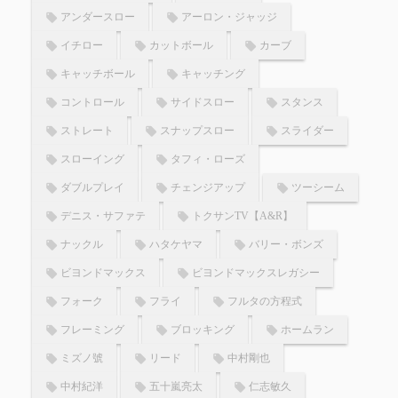
アンダースロー
アーロン・ジャッジ
イチロー
カットボール
カーブ
キャッチボール
キャッチング
コントロール
サイドスロー
スタンス
ストレート
スナップスロー
スライダー
スローイング
タフィ・ローズ
ダブルプレイ
チェンジアップ
ツーシーム
デニス・サファテ
トクサンTV【A&R】
ナックル
ハタケヤマ
バリー・ボンズ
ビヨンドマックス
ビヨンドマックスレガシー
フォーク
フライ
フルタの方程式
フレーミング
ブロッキング
ホームラン
ミズノ號
リード
中村剛也
中村紀洋
五十嵐亮太
仁志敏久