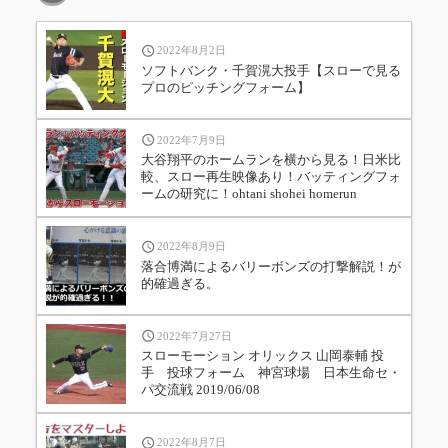
2022年8月2日
ソフトバンク・千賀滉大投手【スローで見る
プロのピッチングフォーム】
2022年7月9日
大谷翔平のホームランを横から見る！日米比
較、スロー再生映像あり！バッティングフォ
ームの研究に！ohtani shohei homerun
2022年8月9日
落合博満によるバリーボンズの打撃解説！が
的確過ぎる。
2022年7月27日
スローモーション オリックス 山岡泰輔 投
手 投球フォーム 神宮球場 日本生命セ・
パ交流戦 2019/06/08
2022年8月7日