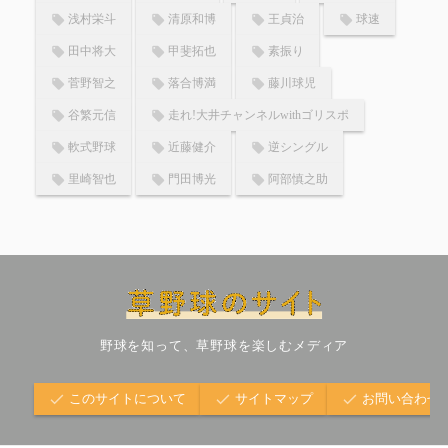
浅村栄斗
清原和博
王貞治
球速
田中将大
甲斐拓也
素振り
菅野智之
落合博満
藤川球児
谷繁元信
走れ!大井チャンネルwithゴリスポ
軟式野球
近藤健介
逆シングル
里崎智也
門田博光
阿部慎之助
野球を知って、草野球を楽しむメディア
このサイトについて
サイトマップ
お問い合わせ