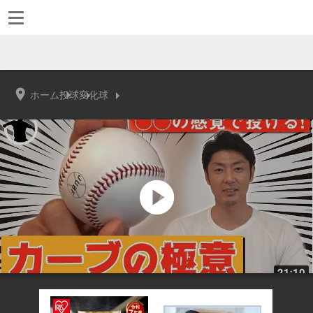
ホーム
投球
変化球