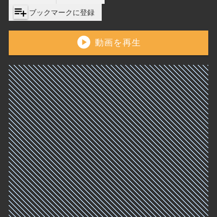
playlist_add
ブックマークに登録
play_circle
動画を再生