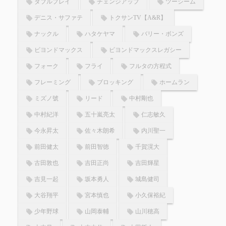
ダブルプレイ
チェンジアップ
ツーシーム
デニス・サファテ
トクサンTV【A&R】
ナックル
ハタケヤマ
バリー・ボンズ
ビヨンドマックス
ビヨンドマックスレガシー
フォーク
フライ
フルタの方程式
フレーミング
ブロッキング
ホームラン
ミズノ號
リード
中村剛也
中村紀洋
五十嵐亮太
仁志敏久
今永昇太
佐々木朗希
内川聖一
前田健太
前田智徳
千賀滉大
古田敦也
吉田正尚
吉田輝星
吉見一起
坂本勇人
城島健司
大谷翔平
宮本慎也
小久保裕紀
少年野球
山岡泰輔
山川穂高