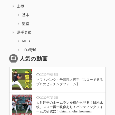
走塁
基本
盗塁
選手名鑑
MLB
プロ野球
人気の動画
2022年8月2日
ソフトバンク・千賀滉大投手【スローで見る
プロのピッチングフォーム】
2022年7月9日
大谷翔平のホームランを横から見る！日米比
較、スロー再生映像あり！バッティングフォ
ームの研究に！ohtani shohei homerun