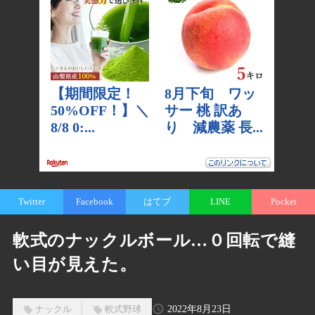
Twitter
Facebook
はてブ
LINE
Pocket
軟式のナックルボール…０回転で縫
い目が見えた。
2022年8月23日
ナックル
軟式野球