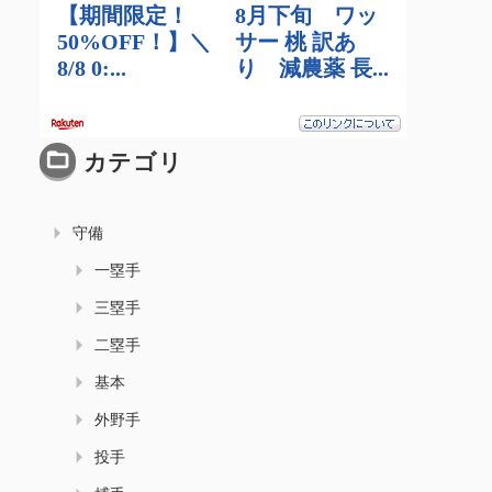
カテゴリ
守備
一塁手
三塁手
二塁手
基本
外野手
投手