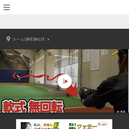
ホーム
投球
変化球