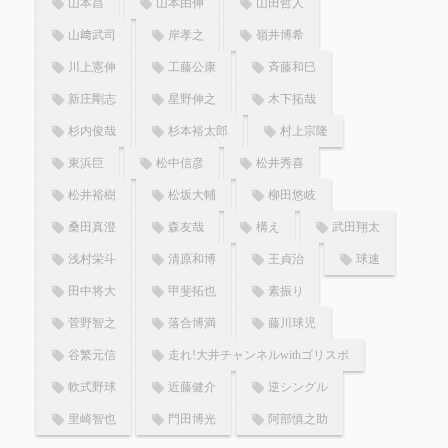
山本昌
山本由伸
山田哲人
山﨑武司
岸孝之
嶺井博希
川上憲伸
工藤公康
斉藤和巳
新庄剛志
星野伸之
木下拓哉
杉内俊哉
杉本裕太郎
村上宗隆
東浜巨
松中信彦
松井秀喜
松井裕樹
松坂大輔
柳田悠岐
桑田真澄
森友哉
構え
武田翔太
浅村栄斗
清原和博
王貞治
球速
田中将大
甲斐拓也
素振り
菅野智之
落合博満
藤川球児
谷繁元信
走れ!大井チャンネルwithゴリスポ
軟式野球
近藤健介
逆シングル
里崎智也
門田博光
阿部慎之助