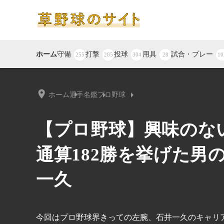
ホーム
守備
打撃
投球
用具
試合・プレー
255
285
304
28
10
ホーム
選手名鑑
プロ野球
【プロ野球】興味のな
通算182勝を挙げた男の
一久
今回はプロ野球界きっての左腕、石井一久のキャリ