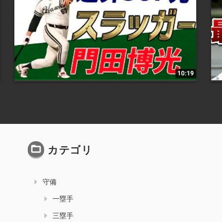
カテゴリ
守備
一塁手
三塁手