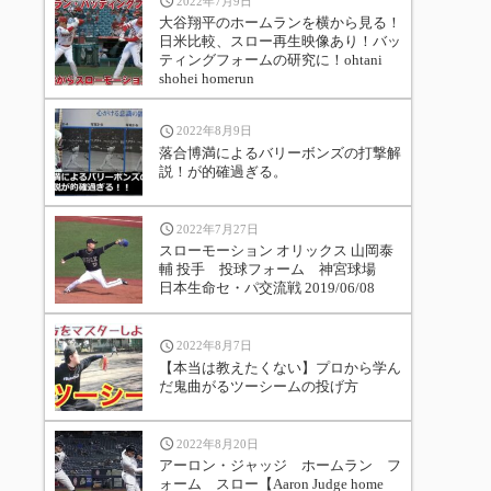
2022年7月9日
大谷翔平のホームランを横から見る！
日米比較、スロー再生映像あり！バッ
ティングフォームの研究に！ohtani
shohei homerun
2022年8月9日
落合博満によるバリーボンズの打撃解
説！が的確過ぎる。
2022年7月27日
スローモーション オリックス 山岡泰
輔 投手 投球フォーム 神宮球場
日本生命セ・パ交流戦 2019/06/08
2022年8月7日
【本当は教えたくない】プロから学ん
だ鬼曲がるツーシームの投げ方
2022年8月20日
アーロン・ジャッジ ホームラン フ
ォーム スロー【Aaron Judge home