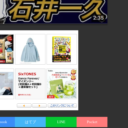
book
はてブ
LINE
Pocket