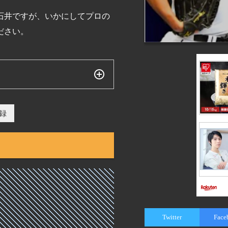
石井ですが、いかにしてプロの
ださい。
から1位指名を受け入団した
録
ーヒットノーランを達成し、
ーし、2006年にはヤクルト
日本一に貢献しました。
動し、2018年楽天のGMに
Twitter
Face