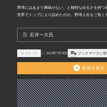
野球にはあまり興味がない、と独特なゆるさを持つ
世界でトップに上り詰めたのか。野球人生をご覧く
石井一久
氏
石井一久は、1992年のドラフト会議でヤクルト
playlist_add
2022年7月18日
ブックマークに登
石井一久
速球派のサウスポーのピッチャーです。
play_circle
動画を再生
1997年9月2日の横浜戦で史上65人目となるノ
2001年のオフにメジャー移籍。
2002年はドジャース、2005年にはメッツでプレ
に復帰の後、2008年に西武に移籍し、同年の
2013年限りで引退した後は、野球解説者として活