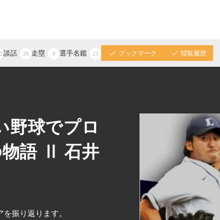
談話
走塁
選手名鑑
ブックマーク
閲覧履歴
2
26
9
21
い野球でプロ
物語 Ⅱ 石井
アを振り返ります。