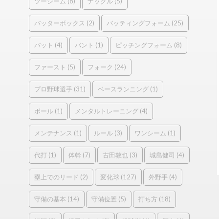
ツーシーム
(8)
ナックル
(5)
バッターボックス
(2)
バッティングフォーム
(25)
バット
(4)
バント
(1)
ピッチングフォーム
(8)
ファースト
(5)
フォーク
(24)
プロ野球選手
(31)
ベースランニング
(1)
ボール
(1)
メンタルトレーニング
(4)
メンテナンス
(1)
ルール
(3)
ワンシーム
(1)
代打
(1)
体幹
(7)
古田敦也
(3)
城島健司
(4)
塁上でのリード
(2)
変化球
(127)
外野手
(4)
守備の基本
(14)
守備位置
(5)
打ち方
(18)