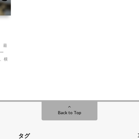
 最
ー
、横
Back to Top
タグ