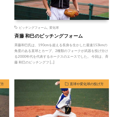
ピッチングフォーム
,
変化球
斉藤 和巳のピッチングフォーム
斉藤和巳氏は、190cmを超える長身を生かした最速153kmの
角度のある直球とカーブ、2種類のフォークが武器を投げ分け
る2000年代を代表するホークスのエースでした。 今回は、斉
藤 和巳のピッチングフ […]
げ方
直球や変化球の投げ方