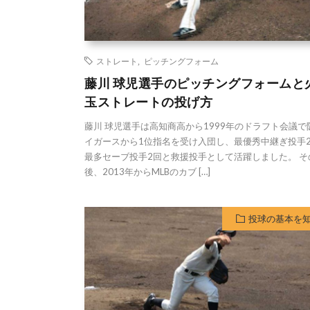
ストレート
,
ピッチングフォーム
藤川 球児選手のピッチングフォームと
玉ストレートの投げ方
藤川 球児選手は高知商高から1999年のドラフト会議で
イガースから1位指名を受け入団し、最優秀中継ぎ投手
最多セーブ投手2回と救援投手として活躍しました。 そ
後、2013年からMLBのカブ […]
投球の基本を