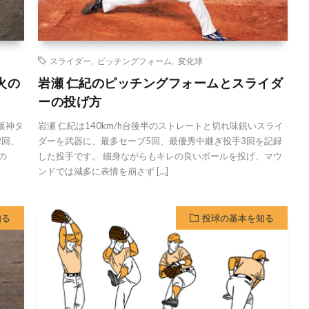
スライダー
,
ピッチングフォーム
,
変化球
火の
岩瀬 仁紀のピッチングフォームとスライダ
ーの投げ方
阪神タ
岩瀬 仁紀は140km/h台後半のストレートと切れ味鋭いスライ
2回、
ダーを武器に、最多セーブ5回、最優秀中継ぎ投手3回を記録
の
した投手です。 細身ながらもキレの良いボールを投げ、マウ
ンドでは減多に表情を崩さず […]
知る
投球の基本を知る