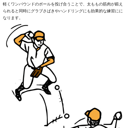
軽くワンバウンドのボールを投げ合うことで、太ももの筋肉が鍛え
3.
られると同時にグラブさばきやハンドリングにも効果的な練習にに
壁あ
て
なります。
4.
短い
距離
での
キャ
ッチ
ボー
ル
5.
アメ
リカ
ンノ
ック
6.
ノッ
ク