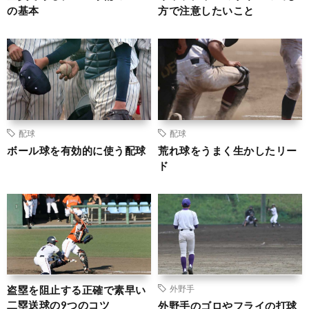
の基本
方で注意したいこと
配球
配球
ボール球を有効的に使う配球
荒れ球をうまく生かしたリー
ド
盗塁を阻止する正確で素早い
外野手
二塁送球の9つのコツ
外野手のゴロやフライの打球