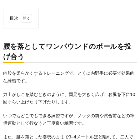
目次
1.
腰を
落と
腰を落としてワンバウンドのボールを投
して
ワン
げ合う
バウ
ンド
のボ
内股を柔らかくするトレーニングで、とくに内野手に必要で効果的
ール
な練習です。
を投
げ合
う
力士がしこを踏むときのように、両足を大きく広げ、お尻を下に10
2.
回ぐらい上げたり下げたりします。
緩い
手投
いつでもどこでもできる練習ですが、ノックの前や試合前などの準
げの
備運動として行なうと丁度良い練習です。
ゴロ
を捕
る
また、腰を落とした姿勢のままで3~4メートルほど離れて、二人で