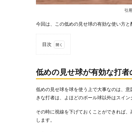
引
今回は、この低めの見せ球の有効な使い方と
目次
1.
低
め
低めの見せ球が有効な打者
の
見
せ
低めの見せ球を球を使う上で大事なのは、意
球
きな打者は、よほどのボール球以外はスイン
が
有
効
その時に視線を下げておくことができれば、
な
します。
打
者