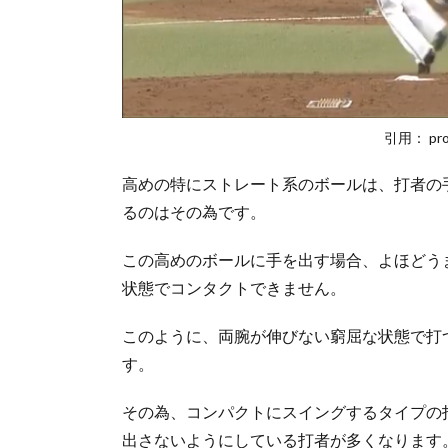
意
点
3.1.
注意
点
4.
引用： prof
高
め
高めの特にストレート系のボールは、打者の
の
るのはその為です。
見
せ
この高めのボールに手を出す場合、よほどう
球
も
状態でコンタクトできません。
有
効
このように、両腕が伸びない窮屈な状態で打
に
す。
使
う
その為、コンパクトにスイングするタイプの
出さないようにしている打者が多くなります