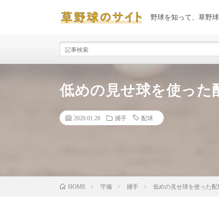
野球を知って、草野球
低めの見せ球を使った
2020.01.28
捕手
配球
守備
捕手
低めの見せ球を使った配
HOME