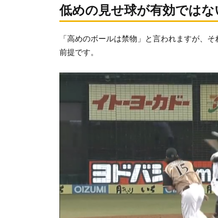
低めの見せ球が有効ではな
タ
イ
プ
「高めのボールは禁物」と言われますが、そ
3.
前提です。
効
果
的
な
低
め
の
見
せ
球
の
使
い
方
と
注