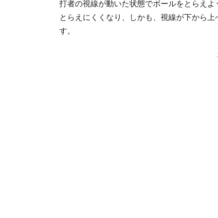
打者の視線が動いた状態でボールをとらえよ
の
とらえにくくなり、しかも、視線が下から上
タ
イ
す。
プ
2.
低
め
の
見
せ
球
が
有
効
で
は
な
い
打
者
の