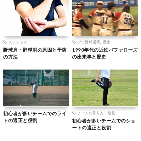
ストレッチ
プロ野球選手
,
歴史
野球肩・野球肘の原因と予防
1990年代の近鉄バファローズ
の方法
の出来事と歴史
初心者が多いチームでのライ
チームの作り方・運営
トの適正と役割
初心者が多いチームでのショ
ートの適正と役割