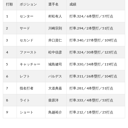
レニ
打順
ポジション
選手名
成績
アム
打線
1
センター
村松有人
打率.324／6本塁打／57打点
2.1.
2002
2
サード
川崎宗則
打率.294／2本塁打／51打点
年のミ
レニア
3
セカンド
井口資仁
打率.340／27本塁打／109打点
ム打線
2.2.
4
ファースト
松中信彦
打率.324／30本塁打／123打点
本塁
打・打
5
キャッチャー
城島健司
打率.330／34本塁打／119打点
点王の
松井秀
6
レフト
バルデス
打率.311／26本塁打／104打点
喜選手
3.
7
指名打者
大道典嘉
打率.281／4本塁打／51打点
北海
道日
8
ライト
柴原洋
打率.333／4本塁打／53打点
本ハ
ムフ
9
ショート
鳥越裕介
打率.212／1本塁打／25打点
ァイ
ター
ズの