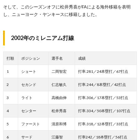
そして、このシーズンオフに松井秀喜がFAによる海外移籍を表明
し、ニューヨーク・ヤンキースに移籍しました。
2002年のミレニアム打線
打順
ポジション
選手名
成績
1
ショート
二岡智宏
打率.281／24本塁打／67打点
2
セカンド
仁志敏久
打率.244／8本塁打／42打点
3
ライト
高橋由伸
打率.306／17本塁打／53打点
4
センター
松井秀喜
打率.334／50本塁打／107打点
5
ファースト
清原和博
打率.318／12本塁打／33打点
6
サード
江藤智
打率242／18本塁打／56打点