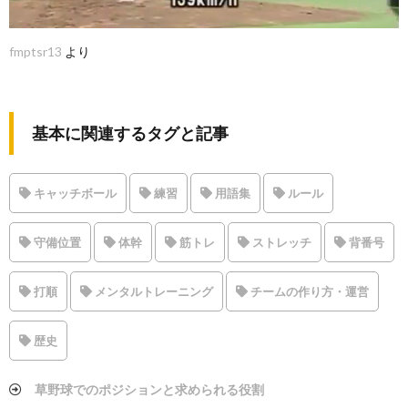
fmptsr13
より
基本に関連するタグと記事
キャッチボール
練習
用語集
ルール
守備位置
体幹
筋トレ
ストレッチ
背番号
打順
メンタルトレーニング
チームの作り方・運営
歴史
草野球でのポジションと求められる役割