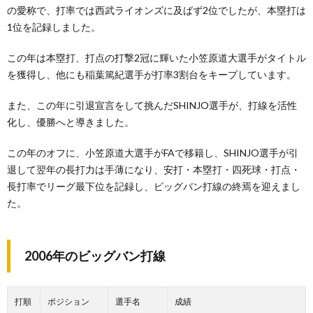
の愛称で、打率では西武ライオンズに及ばず2位でしたが、本塁打は
1位を記録しました。
この年は本塁打、打点の打撃2冠に輝いた小笠原道大選手がタイトル
を獲得し、他にも稲葉篤紀選手が打率3割台をキープしています。
また、この年に引退宣言をして挑んだSHINJO選手が、打線を活性
化し、優勝へと導きました。
この年のオフに、小笠原道大選手がFAで移籍し、SHINJO選手が引
退して翌年の長打力は手薄になり、安打・本塁打・四死球・打点・
長打率でリーグ最下位を記録し、ビッグバン打線の終焉を迎えまし
た。
2006年のビッグバン打線
打順
ポジション
選手名
成績