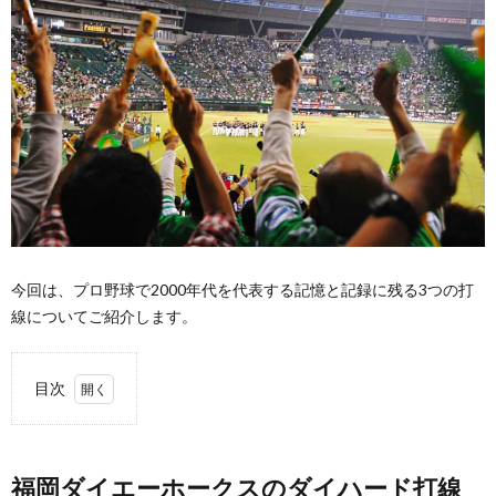
今回は、プロ野球で2000年代を代表する記憶と記録に残る3つの打
線についてご紹介します。
目次
1.
福岡
ダイ
福岡ダイエーホークスのダイハード打線
エー