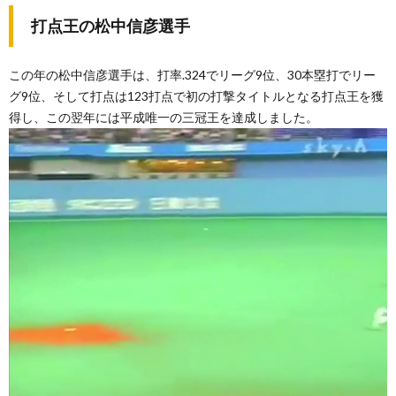
ビッ
グバ
打点王の松中信彦選手
ン打
線
この年の松中信彦選手は、打率.324でリーグ9位、30本塁打でリー
3.1.
グ9位、そして打点は123打点で初の打撃タイトルとなる打点王を獲
2006
年のビ
得し、この翌年には平成唯一の三冠王を達成しました。
ッグバ
ン打線
3.2.
この年
に引退
した
SHINJO
選手