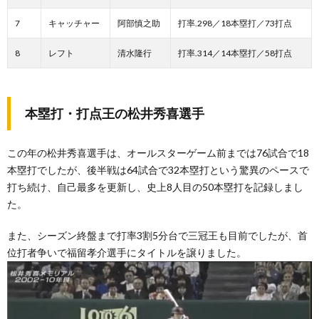
7
キャッチャー
阿部慎之助
打率.298／18本塁打／73打点
8
レフト
清水隆行
打率.314／14本塁打／58打点
本塁打・打点王の松井秀喜選手
この年の松井秀喜選手は、オールスターゲーム前までは76試合で18
本塁打でしたが、後半戦は64試合で32本塁打という驚異のペースで
打ち続け、自己最多を更新し、史上8人目の50本塁打を記録しまし
た。
また、シーズン終盤まで打率3割5分台で三冠王も目前でしたが、首
位打者争いで福留孝介選手にタイトルを譲りました。