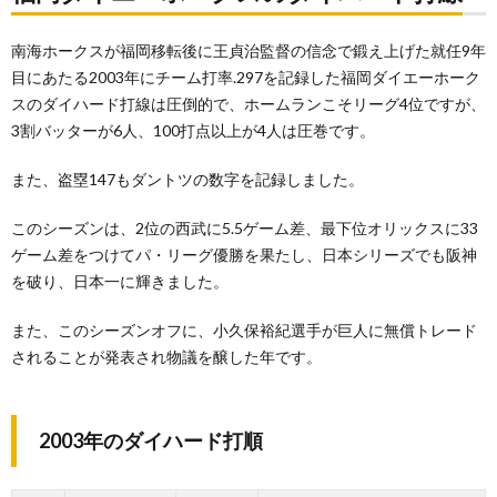
ホー
クス
南海ホークスが福岡移転後に王貞治監督の信念で鍛え上げた就任9年
のダ
イハ
目にあたる2003年にチーム打率.297を記録した福岡ダイエーホーク
ード
スのダイハード打線は圧倒的で、ホームランこそリーグ4位ですが、
打線
3割バッターが6人、100打点以上が4人は圧巻です。
1.1.
2003
また、盗塁147もダントツの数字を記録しました。
年のダ
イハー
このシーズンは、2位の西武に5.5ゲーム差、最下位オリックスに33
ド打順
ゲーム差をつけてパ・リーグ優勝を果たし、日本シリーズでも阪神
1.2.
を破り、日本一に輝きました。
打点王
の松中
信彦選
また、このシーズンオフに、小久保裕紀選手が巨人に無償トレード
手
されることが発表され物議を醸した年です。
2.
読売
ジャ
2003年のダイハード打順
イア
ンツ
のミ