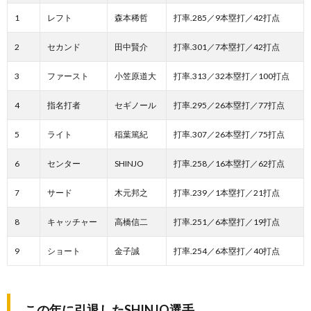
1
レフト
森本稀哲
打率.285／9本塁打／42打点
2
セカンド
田中賢介
打率.301／7本塁打／42打点
3
ファースト
小笠原道大
打率.313／32本塁打／100打点
4
指名打者
セギノール
打率.295／26本塁打／77打点
5
ライト
稲葉篤紀
打率.307／26本塁打／75打点
6
センター
SHINJO
打率.258／16本塁打／62打点
7
サード
木元邦之
打率.239／1本塁打／21打点
8
キャッチャー
高橋信二
打率.251／6本塁打／19打点
9
ショート
金子誠
打率.254／6本塁打／40打点
この年に引退したSHINJO選手